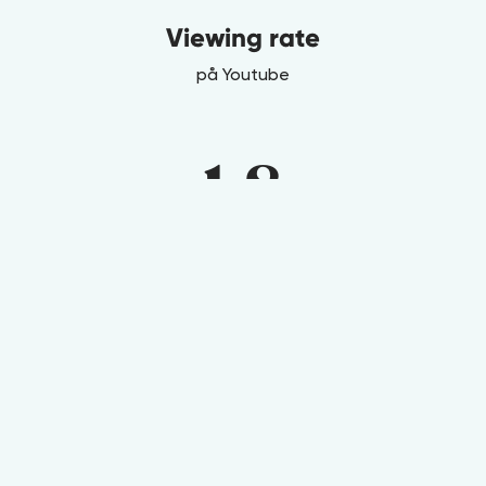
Viewing rate
på Youtube
1,8
Miljoner i räckvidd
på Instagram och Facebook
50%
View-through-rate