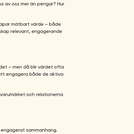
vs av oss mer än pengar? Hur
skapar mätbart värde – både
orskap relevant, engagerande
 det – men då blir värdet ofta
n att engagera både de aktiva
 varumärket och relationerna
ivt, engagerat sammanhang.