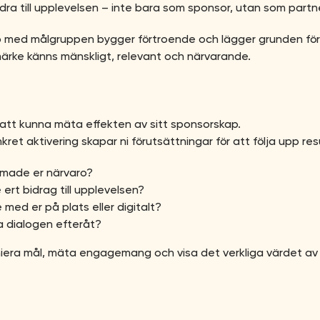
idra till upplevelsen – inte bara som sponsor, utan som partn
med målgruppen bygger förtroende och lägger grunden för f
märke känns mänskligt, relevant och närvarande.
v att kunna mäta effekten av sitt sponsorskap.
et aktivering skapar ni förutsättningar för att följa upp res
made er närvaro?
rt bidrag till upplevelsen?
med er på plats eller digitalt?
a dialogen efteråt?
niera mål, mäta engagemang och visa det verkliga värdet av 