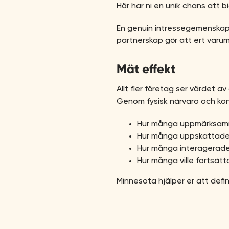
Här har ni en unik chans att b
En genuin intressegemenskap 
partnerskap gör att ert varu
Mät effekt
Allt fler företag ser värdet a
Genom fysisk närvaro och konkr
Hur många uppmärksam
Hur många uppskattade e
Hur många interagerade 
Hur många ville fortsätt
Minnesota hjälper er att defi