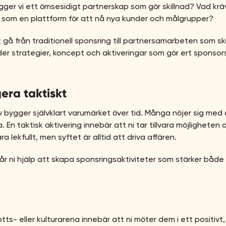
ger vi ett ömsesidigt partnerskap som gör skillnad? Vad krä
 som en plattform för att nå nya kunder och målgrupper?
 gå från traditionell sponsring till partnersamarbeten som 
juder strategier, koncept och aktiveringar som gör ert spons
era taktiskt
tiv bygger självklart varumärket över tid. Många nöjer sig med
 En taktisk aktivering innebär att ni tar tillvara möjlighete
 lekfullt, men syftet är alltid att driva affären.
r ni hjälp att skapa sponsringsaktiviteter som stärker både
tts- eller kulturarena innebär att ni möter dem i ett posit