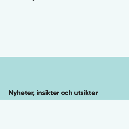
Nyheter, insikter och utsikter
Anmäl dig till Minnesotas nyhetsbrev.